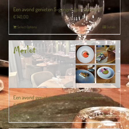
Een avond genieten 5-gangen (per persoon)
€
140,00
Select Options
Details
Een avond genieten 6-gangen (per persoon)
€
155,00
Select Options
Details