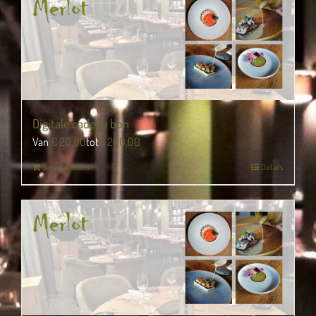
Digitale cadeau bon
Van
€
20,00
tot
€
200,00
Select Options
Details