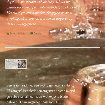
degene in die de bon cadeau krijgt.
U kunt de
cadeaubon direct per mail toezenden, ook kunt u
hier uw eigen email invullen.
De gegevens die u
invult bij het afrekenen worden als de gever op
de bon weergegeven.
Select Options
Details
Een avond genieten 7-gangen (per
persoon)
€
170,00
Verras iemand met een avond genieten in Merlot
( 7 gangen) Het Merlot arrangement is een avond
genieten van al het moois wat wij u te bieden
hebben. Dit arrangement bestaat uit: