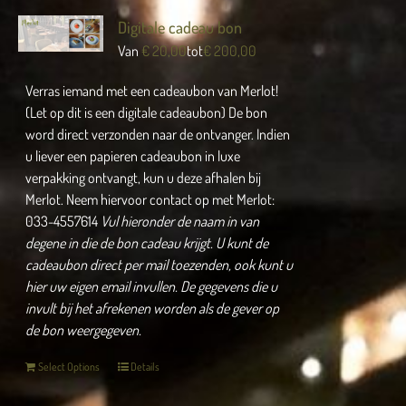
Digitale cadeau bon
Van
€
20,00
tot
€
200,00
Verras iemand met een cadeaubon van Merlot!
(Let op dit is een digitale cadeaubon) De bon
word direct verzonden naar de ontvanger. Indien
u liever een papieren cadeaubon in luxe
verpakking ontvangt, kun u deze afhalen bij
Merlot. Neem hiervoor contact op met Merlot:
033-4557614
Vul hieronder de naam in van
degene in die de bon cadeau krijgt.
U kunt de
cadeaubon direct per mail toezenden, ook kunt u
hier uw eigen email invullen.
De gegevens die u
invult bij het afrekenen worden als de gever op
de bon weergegeven.
Select Options
Details