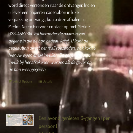
word direct verzonden naar de ontvanger. Indien
u liever een papieren cadeaubon in luxe
verpakking ontvangt, kun u deze afhalen bij
Merlot. Neem hiervoor contact op met Merlot:
033-4557614
Vul hieronder de naam in van
degene in die de bon cadeau krijgt.
U kunt de
cadeaubon direct per mail toezenden, ook kunt u
hier uw eigen email invullen.
De gegevens die u
invult bij het afrekenen worden als de gever op
de bon weergegeven.
Select Options
Details
Een avond genieten 6-gangen (per
persoon)