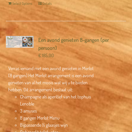
Select Options
Details
Een avond genieten 8-gangen (per
persoon)
€
185,00
Verras iemand met een avond genieten in Merlot
(8 gangen) Het Merlot arrangement is een avond
genieten van al het moois wat wij u te bieden
hebben. Dit arrangement bestaat uit:
Champagne als aperitief van het tophuis
Lenoble
3 amuses
8 gangen Merlot Menu
Bijpassende ½ glaasjes wijn