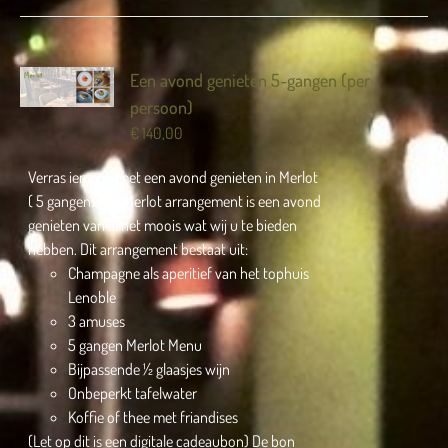
Een avond genieten 5-gangen (per
persoon)
€
140,00
Verras iemand met een avond genieten in Merlot
( 5 gangen) Het Merlot arrangement is een avond
genieten van al het moois wat wij u te bieden
hebben. Dit arrangement bestaat uit:
Champagne als aperitief van het tophuis
Lenoble
3 amuses
5 gangen Merlot Menu
Bijpassende ½ glaasjes wijn
Onbeperkt tafelwater
Koffie of thee met friandises
(Let op dit is een digitale cadeaubon) De bon