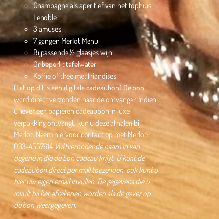
Champagne als aperitief van het tophuis
Lenoble
3 amuses
7 gangen Merlot Menu
Bijpassende ½ glaasjes wijn
Onbeperkt tafelwater
Koffie of thee met friandises
(Let op dit is een digitale cadeaubon) De bon
word direct verzonden naar de ontvanger. Indien
u liever een papieren cadeaubon in luxe
verpakking ontvangt, kun u deze afhalen bij
Merlot. Neem hiervoor contact op met Merlot:
033-4557614
Vul hieronder de naam in van
degene in die de bon cadeau krijgt.
U kunt de
cadeaubon direct per mail toezenden, ook kunt u
hier uw eigen email invullen.
De gegevens die u
invult bij het afrekenen worden als de gever op
de bon weergegeven.