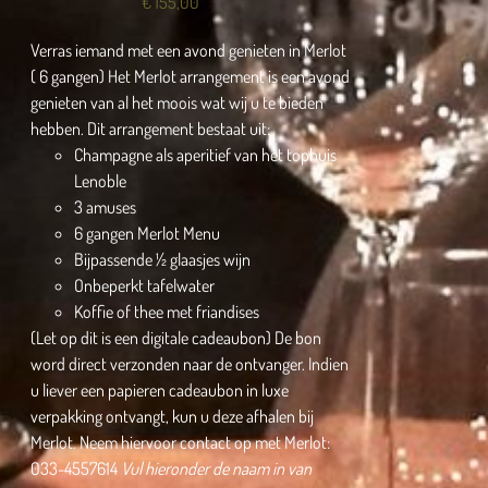
€
155,00
Verras iemand met een avond genieten in Merlot
( 6 gangen) Het Merlot arrangement is een avond
genieten van al het moois wat wij u te bieden
hebben. Dit arrangement bestaat uit:
Champagne als aperitief van het tophuis
Lenoble
3 amuses
6 gangen Merlot Menu
Bijpassende ½ glaasjes wijn
Onbeperkt tafelwater
Koffie of thee met friandises
(Let op dit is een digitale cadeaubon) De bon
word direct verzonden naar de ontvanger. Indien
u liever een papieren cadeaubon in luxe
verpakking ontvangt, kun u deze afhalen bij
Merlot. Neem hiervoor contact op met Merlot:
033-4557614
Vul hieronder de naam in van