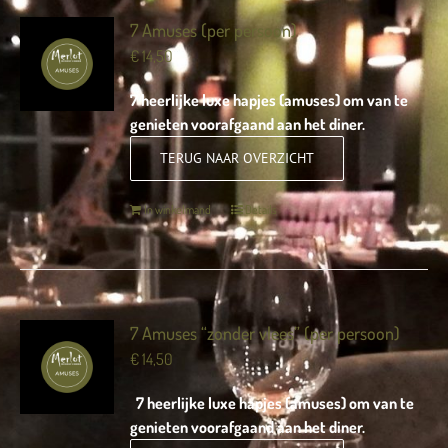
7 Amuses (per persoon)
€
14,50
7 heerlijke luxe hapjes (amuses) om van te
genieten voorafgaand aan het diner.
TERUG NAAR OVERZICHT
In winkelmand
Details
7 Amuses “zonder vlees” (per persoon)
€
14,50
7 heerlijke luxe hapjes (amuses) om van te
genieten voorafgaand aan het diner.