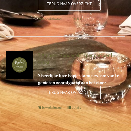
TERUG NAAR OVERZICHT
In winkelmand
Details
7 Amuses “zonder vis” (per persoon)
€
14,50
7 heerlijke luxe hapjes (amuses) om van te
genieten voorafgaand aan het diner.
TERUG NAAR OVERZICHT
In winkelmand
Details