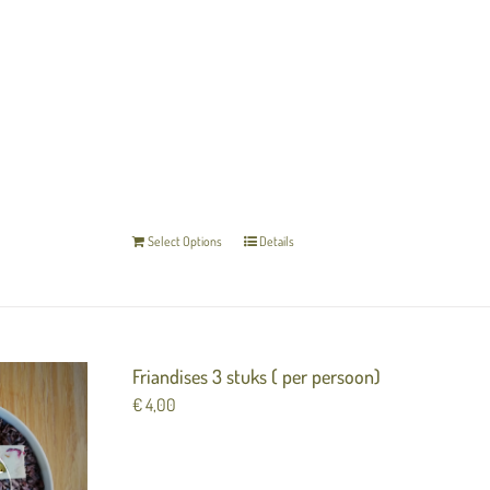
7 gangen Merlot Menu
Bijpassende ½ glaasjes wijn
Onbeperkt tafelwater
Koffie of thee met friandises
(Let op dit is een digitale cadeaubon) De bon word dir
cadeaubon in luxe verpakking ontvangt, kun u deze af
Vul hieronder de naam in van degene in die de bon cade
hier uw eigen email invullen.
De gegevens die u invult 
Select Options
Details
Friandises 3 stuks ( per persoon)
€
4,00
Heerlijke huisgemaakte zoetigheden voor bij de ko