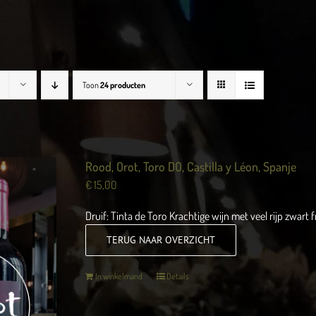
Toon
24 producten
Rood, Orot, Toro DO, Castilla y Léon, Spanje
€
15,00
Druif: Tinta de Toro Krachtige wijn met veel rijp zwart fr
TERUG NAAR OVERZICHT
In winkelmand
Details