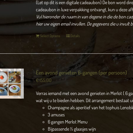
(Let op dit is een digitale cadeaubon) De bon word dir
cadeaubon in luxe verpakking ontvangt, kun u deze af
Vul hieronder de naam in van degene in die de bon cade
hier uw eigen email invullen.
De gegevens die u invult 
Select Options
Details
Een avond genieten 6-gangen (per persoon)
€
155,00
Verras iemand met een avond genieten in Merlot ( 6 g
wat wij u te bieden hebben. Dit arrangement bestaat ui
Champagne als aperitief van het tophuis Lenobl
3 amuses
6 gangen Merlot Menu
Bijpassende ½ glaasjes wijn