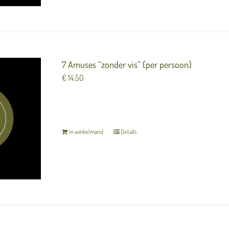
7 Amuses “zonder vis” (per persoon)
€
14,50
7 heerlijke luxe hapjes (amuses) om van te geniet
In winkelmand
Details