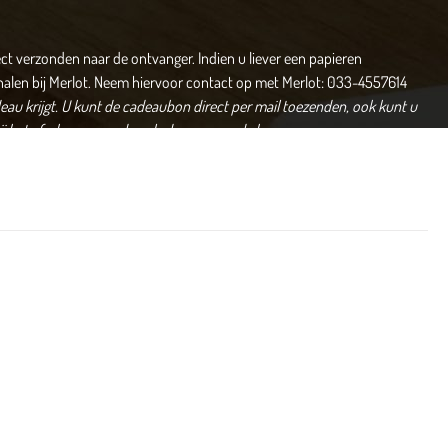
ect verzonden naar de ontvanger. Indien u liever een papieren
halen bij Merlot. Neem hiervoor contact op met Merlot: 033-4557614
au krijgt.
U kunt de cadeaubon direct per mail toezenden, ook kunt u
bij het afrekenen worden als de gever op de bon weergegeven.
angen) Het Merlot arrangement is een avond genieten van al het moois
t:
e