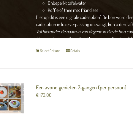
Onbeperkt tafelwater
Koffie of thee met friandises
(Let op dit is een digitale cadeaubon) De bon word dir
cadeaubon in luxe verpakking ontvangt, kun u deze af
Vul hieronder de naam in van degene in die de bon cade
hier uw eigen email invullen.
De gegevens die u invult 
Select Options
Details
Een avond genieten 7-gangen (per persoon)
€
170,00
Verras iemand met een avond genieten in Merlot ( 7 g
wat wij u te bieden hebben. Dit arrangement bestaat ui
Champagne als aperitief van het tophuis Lenobl
3 amuses