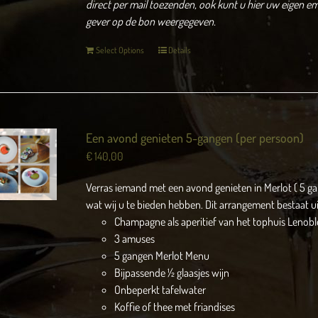
direct per mail toezenden, ook kunt u hier uw eigen ema
gever op de bon weergegeven.
Select Options
Details
Een avond genieten 5-gangen (per persoon)
€
140,00
Verras iemand met een avond genieten in Merlot ( 5 g
wat wij u te bieden hebben. Dit arrangement bestaat ui
Champagne als aperitief van het tophuis Lenobl
3 amuses
5 gangen Merlot Menu
Bijpassende ½ glaasjes wijn
Onbeperkt tafelwater
Koffie of thee met friandises