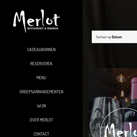
Ga
naar
inhoud
Sorteer op
Datum
CADEAUBONNEN
RESERVEREN
MENU
GROEPSARRANGEMENTEN
WIJN
OVER MERLOT
CONTACT