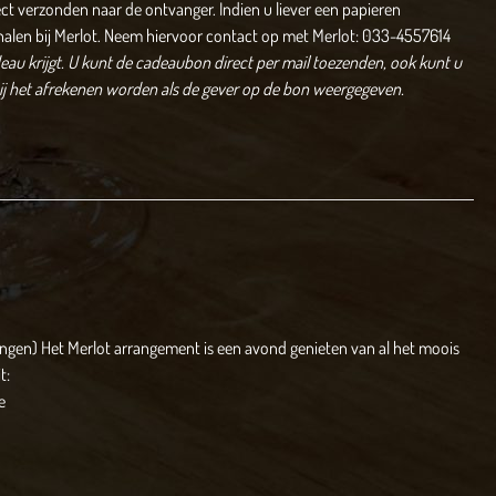
ect verzonden naar de ontvanger. Indien u liever een papieren
halen bij Merlot. Neem hiervoor contact op met Merlot: 033-4557614
au krijgt.
U kunt de cadeaubon direct per mail toezenden, ook kunt u
bij het afrekenen worden als de gever op de bon weergegeven.
angen) Het Merlot arrangement is een avond genieten van al het moois
t:
e