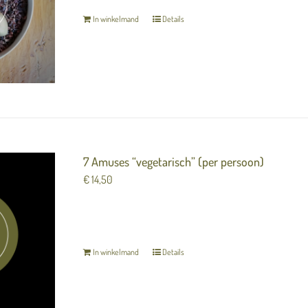
In winkelmand
Details
7 Amuses “vegetarisch” (per persoon)
€
14,50
7 heerlijke luxe hapjes (amuses) om van te geniet
In winkelmand
Details