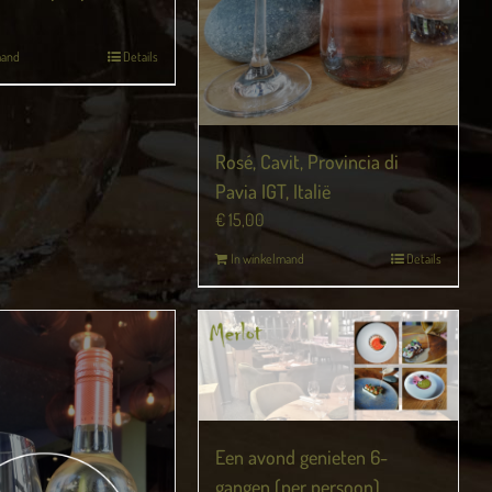
mand
Details
Rosé, Cavit, Provincia di
Pavia IGT, Italië
€
15,00
In winkelmand
Details
Een avond genieten 6-
gangen (per persoon)