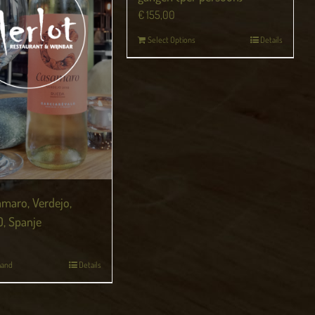
€
155,00
Select Options
Details
amaro, Verdejo,
, Spanje
mand
Details