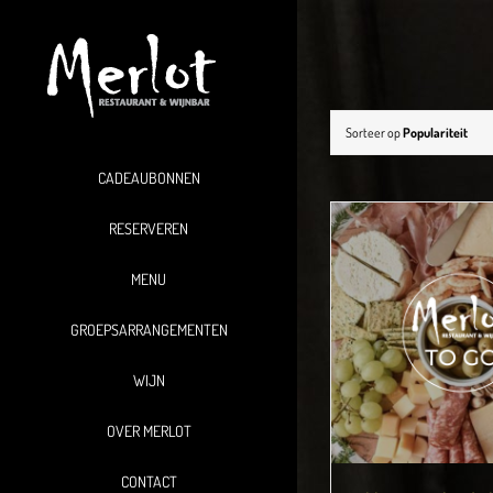
Ga
naar
inhoud
Sorteer op
Populariteit
CADEAUBONNEN
RESERVEREN
MENU
GROEPSARRANGEMENTEN
WIJN
OVER MERLOT
CONTACT