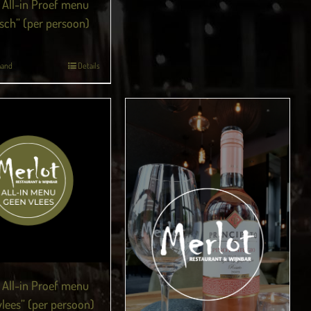
 All-in Proef menu
isch” (per persoon)
mand
Details
 All-in Proef menu
vlees” (per persoon)