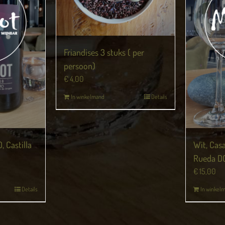
Friandises 3 stuks ( per
persoon)
€
4,00
In winkelmand
Details
Wit, Cas
, Castilla
Rueda DO
€
15,00
In winkel
Details