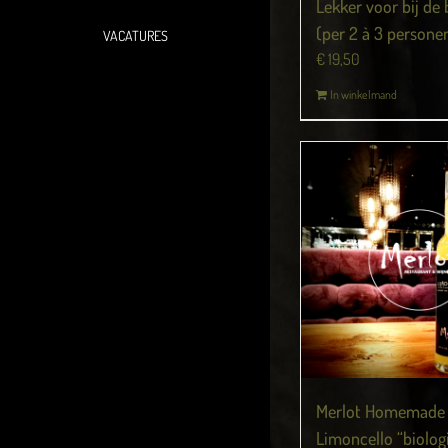
Lekker voor bij de 
(per 2 à 3 persone
VACATURES
€
19,50
In winkelmand
Merlot Homemade
Limoncello “biolog