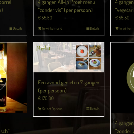
borrel!
4 gangen All-in Proef menu
4 gangen
n)
“zonder vis” (per persoon)
“vegetar
€
55,50
€
55,50
Details
In winkelmand
Details
In winkel
Een avond genieten 7-gangen
(per persoon)
€
170,00
Select Options
Details
4 gangen
isch”
“zonder 