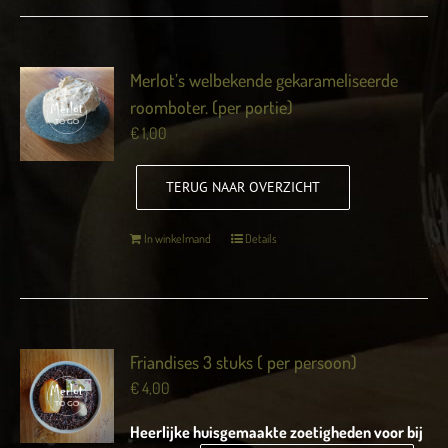
Merlot’s welbekende gekarameliseerde
roomboter. (per portie)
€
1,00
TERUG NAAR OVERZICHT
In winkelmand
Details
Friandises 3 stuks ( per persoon)
€
4,00
Heerlijke huisgemaakte zoetigheden voor bij