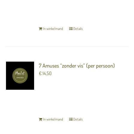
genieten voorafgaand aan het diner.
TERUG NAAR OVERZICHT
In winkelmand
Details
7 Amuses “zonder vis” (per persoon)
€
14,50
7 heerlijke luxe hapjes (amuses) om van te
genieten voorafgaand aan het diner.
TERUG NAAR OVERZICHT
In winkelmand
Details