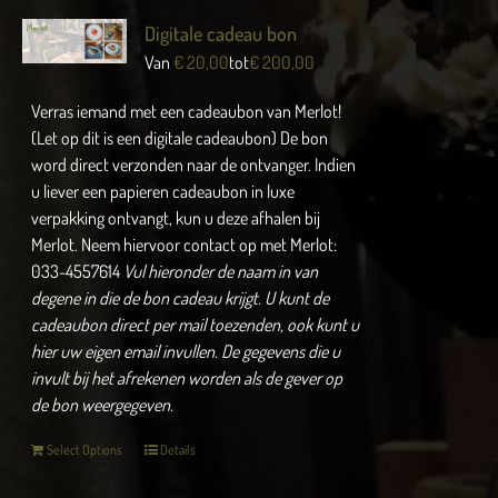
Digitale cadeau bon
Van
€
20,00
tot
€
200,00
Verras iemand met een cadeaubon van Merlot!
(Let op dit is een digitale cadeaubon) De bon
word direct verzonden naar de ontvanger. Indien
u liever een papieren cadeaubon in luxe
verpakking ontvangt, kun u deze afhalen bij
Merlot. Neem hiervoor contact op met Merlot:
033-4557614
Vul hieronder de naam in van
degene in die de bon cadeau krijgt.
U kunt de
cadeaubon direct per mail toezenden, ook kunt u
hier uw eigen email invullen.
De gegevens die u
invult bij het afrekenen worden als de gever op
de bon weergegeven.
Select Options
Details