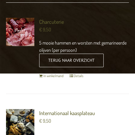
Charcuterie
€
9,50
5 mooie hammen en worsten met gemarineerde
olijven (per persoon)
TERUG NAAR OVERZICHT
In winkelmand
Details
Internationaal kaasplateau
€
9,50
5 soorten kaas met kletzenbrood en stroop (per