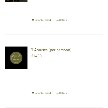
persoon)
TERUG NAAR OVERZICHT
In winkelmand
Details
7 Amuses (per persoon)
€
14,50
7 heerlijke luxe hapjes (amuses) om van te
genieten voorafgaand aan het diner.
TERUG NAAR OVERZICHT
In winkelmand
Details