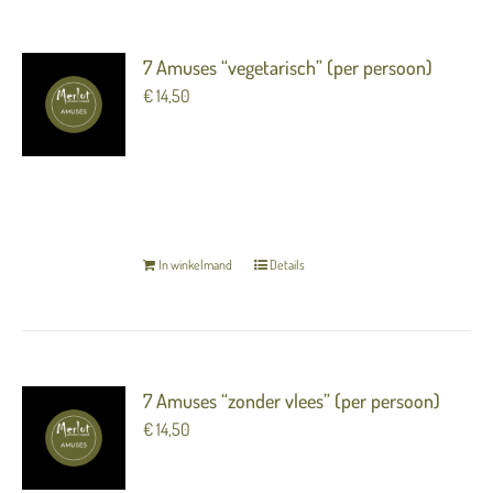
7 Amuses “vegetarisch” (per persoon)
€
14,50
7 heerlijke luxe hapjes (amuses) om van te
genieten voorafgaand aan het diner.
TERUG NAAR OVERZICHT
In winkelmand
Details
7 Amuses “zonder vlees” (per persoon)
€
14,50
7 heerlijke luxe hapjes (amuses) om van te