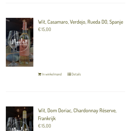
Wit, Casamaro, Verdejo, Rueda DO, Spanje
€
15,00
Druif: Verdejo 75%, Viura 25% Deze “allemans
vriend” drinkt makkelijk weg met o.a. citrus, anijs
en ananas
TERUG NAAR OVERZICHT
In winkelmand
Details
Wit, Dom Doriac, Chardonnay Réserve,
Frankrijk
€
15,00