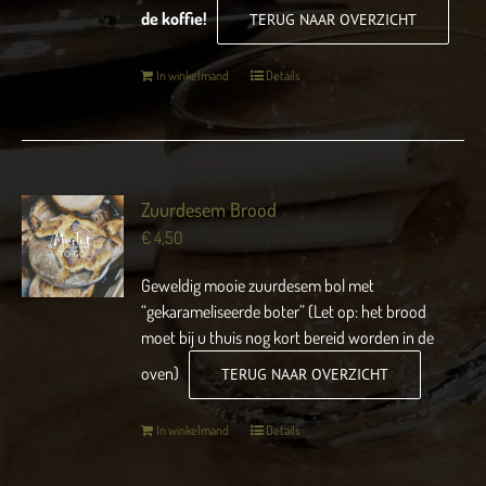
de koffie!
TERUG NAAR OVERZICHT
In winkelmand
Details
Zuurdesem Brood
€
4,50
Geweldig mooie zuurdesem bol met
“gekarameliseerde boter” (Let op: het brood
moet bij u thuis nog kort bereid worden in de
oven)
TERUG NAAR OVERZICHT
In winkelmand
Details