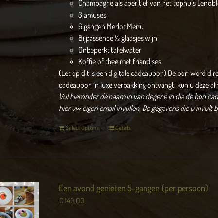
Champagne als aperitief van het tophuis Lenobl
3 amuses
6 gangen Merlot Menu
Bijpassende ½ glaasjes wijn
Onbeperkt tafelwater
Koffie of thee met friandises
(Let op dit is een digitale cadeaubon) De bon word dir
cadeaubon in luxe verpakking ontvangt, kun u deze af
Vul hieronder de naam in van degene in die de bon cade
hier uw eigen email invullen.
De gegevens die u invult 
Select Options
Details
Een avond genieten 5-gangen (per persoon)
€
140,00