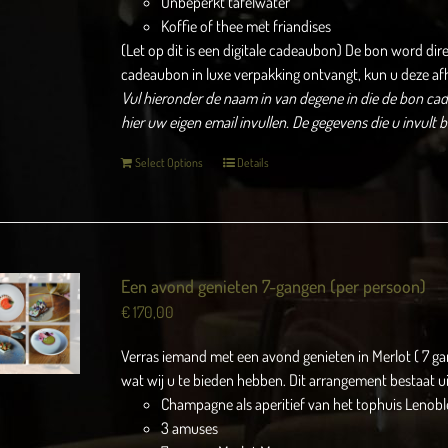
Onbeperkt tafelwater
Koffie of thee met friandises
(Let op dit is een digitale cadeaubon) De bon word dir
cadeaubon in luxe verpakking ontvangt, kun u deze af
Vul hieronder de naam in van degene in die de bon cade
hier uw eigen email invullen.
De gegevens die u invult 
Select Options
Details
Een avond genieten 7-gangen (per persoon)
€
170,00
Verras iemand met een avond genieten in Merlot ( 7 g
wat wij u te bieden hebben. Dit arrangement bestaat ui
Champagne als aperitief van het tophuis Lenobl
3 amuses