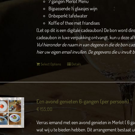
7 gangen Merlot Menu
Bijpassende ½ glaasjes wijn
Onbeperkt tafelwater
Koffie of thee met friandises
(Let op dit is een digitale cadeaubon) De bon word dir
cadeaubon in luxe verpakking ontvangt, kun u deze af
Vul hieronder de naam in van degene in die de bon cade
hier uw eigen email invullen.
De gegevens die u invult 
Select Options
Details
Een avond genieten 6-gangen (per persoon)
€
155,00
Verras iemand met een avond genieten in Merlot ( 6 g
wat wij u te bieden hebben. Dit arrangement bestaat ui