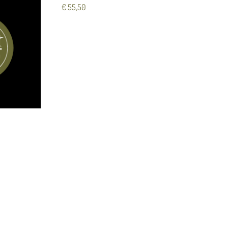
€
55,50
Knolse
Tomaa
Ingelegde
Cassis 