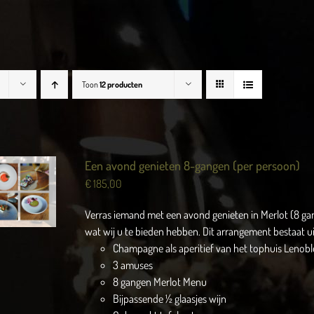
Toon
12 producten
Een avond genieten 8-gangen (per persoon)
€
185,00
Verras iemand met een avond genieten in Merlot (8 ga
wat wij u te bieden hebben. Dit arrangement bestaat ui
Champagne als aperitief van het tophuis Lenobl
3 amuses
8 gangen Merlot Menu
Bijpassende ½ glaasjes wijn