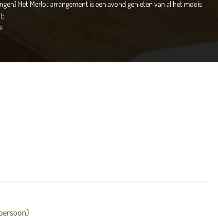
angen) Het Merlot arrangement is een avond genieten van al het moois
t:
e
ect verzonden naar de ontvanger. Indien u liever een papieren
halen bij Merlot. Neem hiervoor contact op met Merlot: 033-4557614
au krijgt.
U kunt de cadeaubon direct per mail toezenden, ook kunt u
bij het afrekenen worden als de gever op de bon weergegeven.
 persoon)