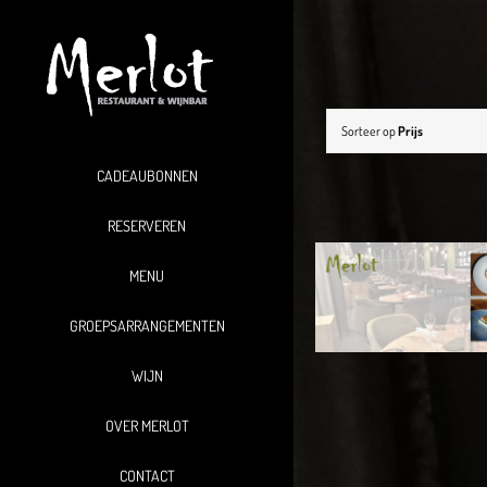
Ga
naar
inhoud
Sorteer op
Prijs
CADEAUBONNEN
RESERVEREN
MENU
GROEPSARRANGEMENTEN
WIJN
OVER MERLOT
CONTACT