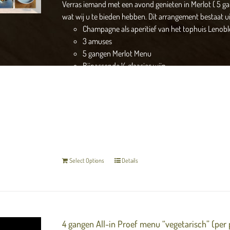
Verras iemand met een avond genieten in Merlot ( 5 g
wat wij u te bieden hebben. Dit arrangement bestaat ui
Champagne als aperitief van het tophuis Lenobl
3 amuses
5 gangen Merlot Menu
Bijpassende ½ glaasjes wijn
Onbeperkt tafelwater
Koffie of thee met friandises
(Let op dit is een digitale cadeaubon) De bon word dir
cadeaubon in luxe verpakking ontvangt, kun u deze af
Vul hieronder de naam in van degene in die de bon cade
hier uw eigen email invullen.
De gegevens die u invult 
Select Options
Details
4 gangen All-in Proef menu “vegetarisch” (per