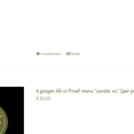
Het menu is inclusief zuurdesembrood en gekara
In winkelmand
Details
4 gangen All-in Proef menu “zonder vis” (per 
€
55,50