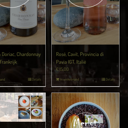
 Doriac, Chardonnay
Rosé, Cavit, Provincia di
Frankrijk
Pavia IGT, Italië
€
15,00
mand
Details
In winkelmand
Details