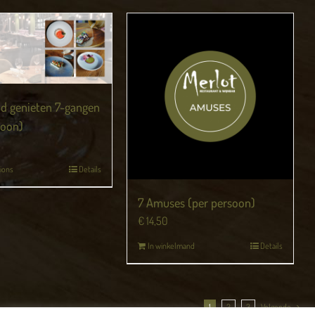
d genieten 7-gangen
soon)
ions
Details
7 Amuses (per persoon)
€
14,50
In winkelmand
Details
1
2
3
Volgende