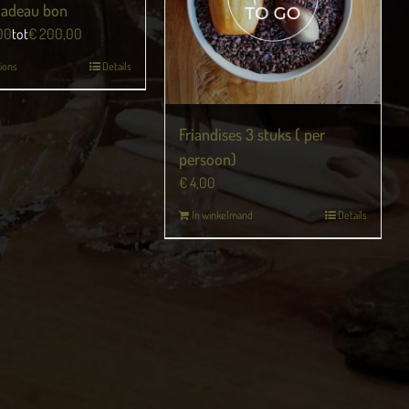
 cadeau bon
00
tot
€
200,00
ions
Details
Friandises 3 stuks ( per
persoon)
€
4,00
In winkelmand
Details