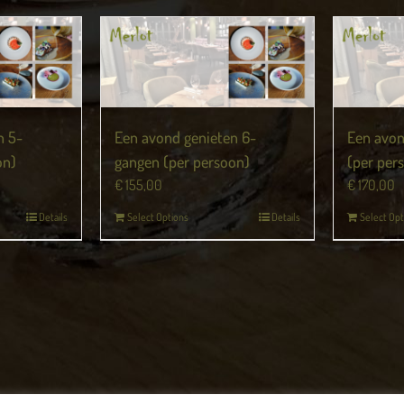
n 5-
Een avond genieten 6-
Een avon
on)
gangen (per persoon)
(per per
€
155,00
€
170,00
Details
Select Options
Details
Select Opt