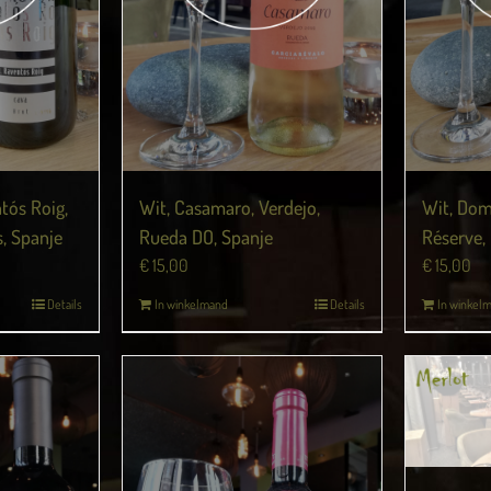
tós Roig,
Wit, Casamaro, Verdejo,
Wit, Dom
, Spanje
Rueda DO, Spanje
Réserve, 
€
15,00
€
15,00
Details
In winkelmand
Details
In winkel