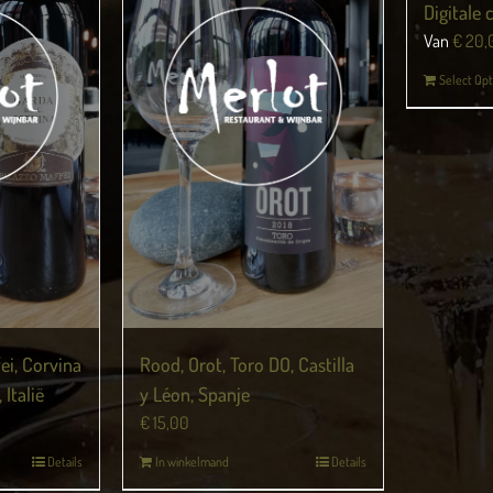
Digitale
Van
€
20,
Select Opt
ei, Corvina
Rood, Orot, Toro DO, Castilla
Italië
y Léon, Spanje
€
15,00
Details
In winkelmand
Details