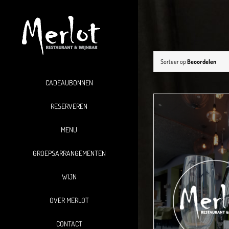
Ga
naar
inhoud
Sorteer op
Beoordelen
CADEAUBONNEN
RESERVEREN
MENU
GROEPSARRANGEMENTEN
WIJN
OVER MERLOT
CONTACT