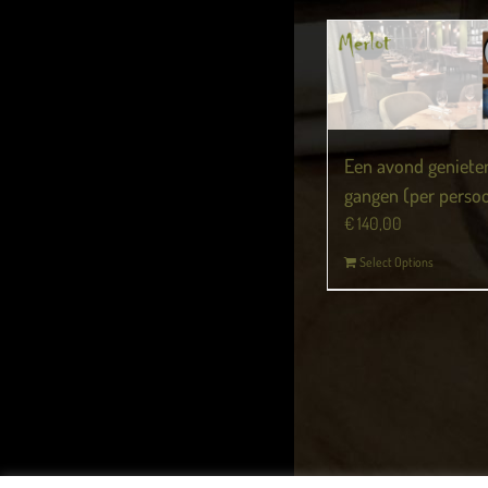
Een avond geniete
gangen (per perso
€
140,00
Select Options