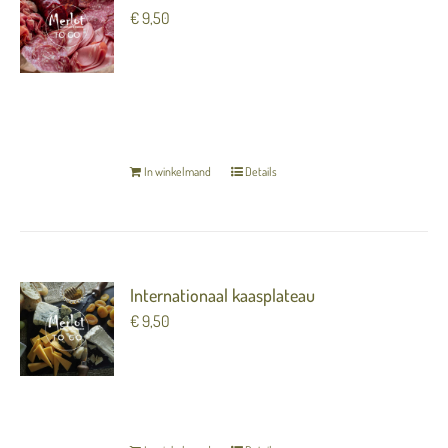
€
9,50
5 mooie hammen en worsten met gemarineerde
olijven (per persoon)
TERUG NAAR OVERZICHT
In winkelmand
Details
Internationaal kaasplateau
€
9,50
5 soorten kaas met kletzenbrood en stroop (per
persoon)
TERUG NAAR OVERZICHT