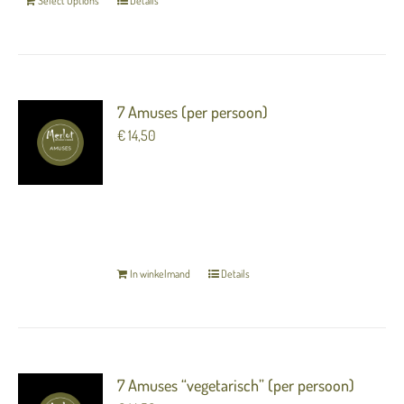
Select Options
Details
7 Amuses (per persoon)
€
14,50
7 heerlijke luxe hapjes (amuses) om van te
genieten voorafgaand aan het diner.
TERUG NAAR OVERZICHT
In winkelmand
Details
7 Amuses “vegetarisch” (per persoon)