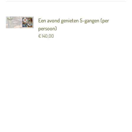
Een avond genieten 5-gangen (per
persoon)
€
140,00
Verras iemand met een avond genieten in Merlot
( 5 gangen) Het Merlot arrangement is een avond
genieten van al het moois wat wij u te bieden
hebben. Dit arrangement bestaat uit:
Champagne als aperitief van het tophuis
Lenoble
3 amuses
5 gangen Merlot Menu
Bijpassende ½ glaasjes wijn
Onbeperkt tafelwater
Koffie of thee met friandises
(Let op dit is een digitale cadeaubon) De bon