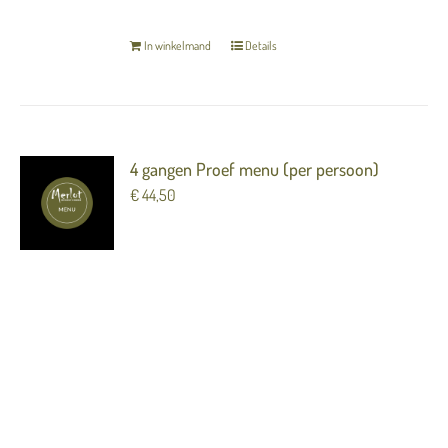
In winkelmand
Details
4 gangen Proef menu (per persoon)
€
44,50
Dorade / passiefruit / baharat
---
Tomaat / avocado / meloen
---
Bavette / aardpeer / ingelegde ui / doperwt