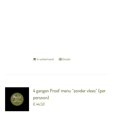
---
Cassis / witte chocolade / olijf
Het menu is inclusief zuurdesembrood en
gekarameliseerde boter.
TERUG NAAR OVERZICHT
In winkelmand
Details
4 gangen Proef menu “zonder vlees” (per
persoon)
€
44,50