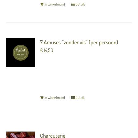
In winkelmand
Details
7 Amuses “zonder vis” (per persoon)
€
14,50
7 heerlijke luxe hapjes (amuses) om van te
genieten voorafgaand aan het diner.
TERUG NAAR OVERZICHT
In winkelmand
Details
Charcuterie