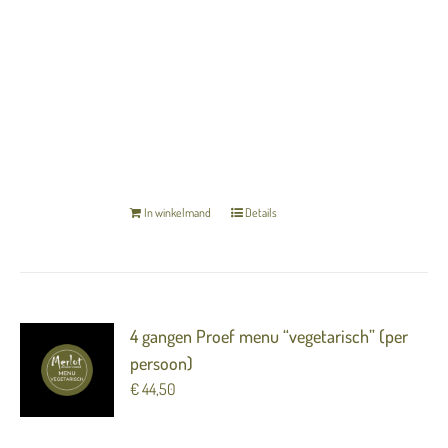
---
Cassis / witte chocolade / olijf
Het menu is inclusief zuurdesembrood en
gekarameliseerde boter.
TERUG NAAR OVERZICHT
In winkelmand
Details
4 gangen Proef menu “vegetarisch” (per
persoon)
€
44,50