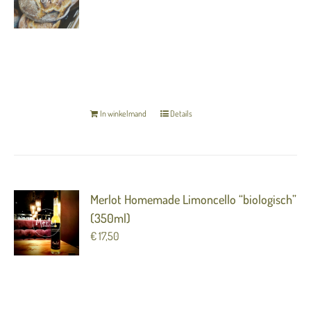
Geweldig mooie zuurdesem bol met
“gekarameliseerde boter” (Let op: het brood
moet bij u thuis nog kort bereid worden in de
oven)
TERUG NAAR OVERZICHT
In winkelmand
Details
Merlot Homemade Limoncello “biologisch”
(350ml)
€
17,50
(Let op: de Limoncello is maar beperkt op
voorraad. Wees er snel bij want op = op!)
TERUG NAAR OVERZICHT