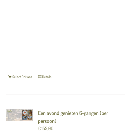
word direct verzonden naar de ontvanger. Indien
u liever een papieren cadeaubon in luxe
verpakking ontvangt, kun u deze afhalen bij
Merlot. Neem hiervoor contact op met Merlot:
033-4557614
Vul hieronder de naam in van
degene in die de bon cadeau krijgt.
U kunt de
cadeaubon direct per mail toezenden, ook kunt u
hier uw eigen email invullen.
De gegevens die u
invult bij het afrekenen worden als de gever op
de bon weergegeven.
Select Options
Details
Een avond genieten 6-gangen (per
persoon)
€
155,00