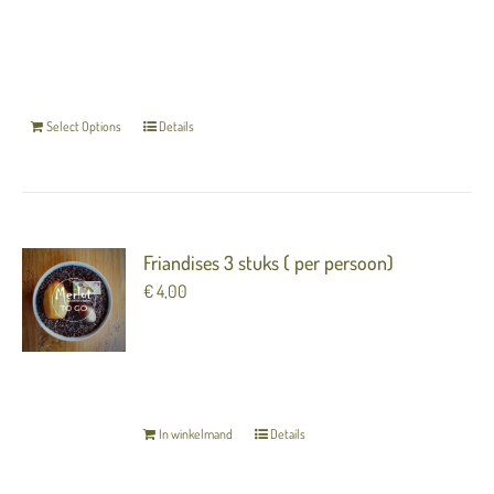
cadeaubon direct per mail toezenden, ook kunt u
hier uw eigen email invullen.
De gegevens die u
invult bij het afrekenen worden als de gever op
de bon weergegeven.
Select Options
Details
Friandises 3 stuks ( per persoon)
€
4,00
Heerlijke huisgemaakte zoetigheden voor bij
de koffie!
TERUG NAAR OVERZICHT
In winkelmand
Details