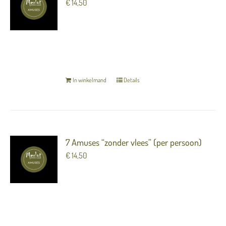
€
14,50
7 heerlijke luxe hapjes (amuses) om van te
genieten voorafgaand aan het diner.
TERUG NAAR OVERZICHT
In winkelmand
Details
7 Amuses “zonder vlees” (per persoon)
€
14,50
7 heerlijke luxe hapjes (amuses) om van te
genieten voorafgaand aan het diner.
TERUG NAAR OVERZICHT