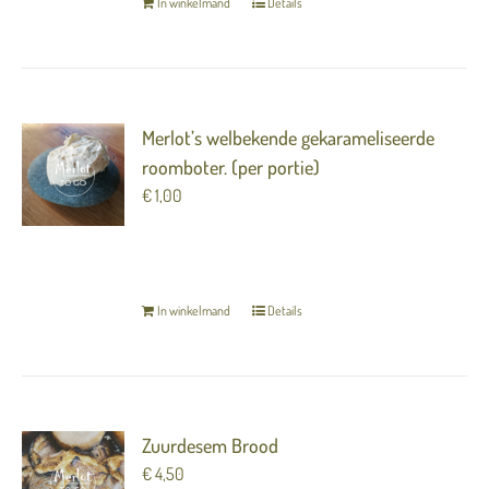
In winkelmand
Details
Merlot’s welbekende gekarameliseerde
roomboter. (per portie)
€
1,00
TERUG NAAR OVERZICHT
In winkelmand
Details
Zuurdesem Brood
€
4,50