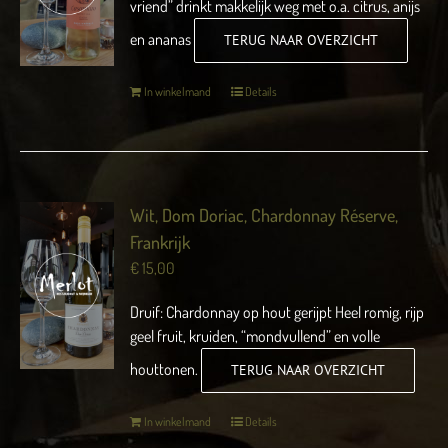
vriend” drinkt makkelijk weg met o.a. citrus, anijs
en ananas
TERUG NAAR OVERZICHT
In winkelmand
Details
Wit, Dom Doriac, Chardonnay Réserve,
Frankrijk
€
15,00
Druif: Chardonnay op hout gerijpt Heel romig, rijp
geel fruit, kruiden, “mondvullend” en volle
houttonen.
TERUG NAAR OVERZICHT
In winkelmand
Details