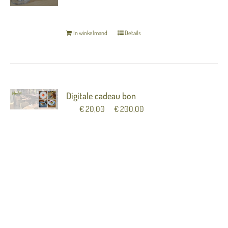
TERUG NAAR OVERZICHT
In winkelmand
Details
Digitale cadeau bon
Van
€
20,00
tot
€
200,00
Verras iemand met een cadeaubon van Merlot!
(Let op dit is een digitale cadeaubon) De bon
word direct verzonden naar de ontvanger. Indien
u liever een papieren cadeaubon in luxe
verpakking ontvangt, kun u deze afhalen bij
Merlot. Neem hiervoor contact op met Merlot:
033-4557614
Vul hieronder de naam in van
degene in die de bon cadeau krijgt.
U kunt de