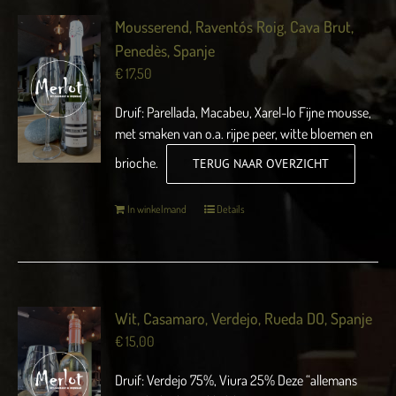
Mousserend, Raventós Roig, Cava Brut,
Penedès, Spanje
€
17,50
Druif: Parellada, Macabeu, Xarel-lo Fijne mousse,
met smaken van o.a. rijpe peer, witte bloemen en
brioche.
TERUG NAAR OVERZICHT
In winkelmand
Details
Wit, Casamaro, Verdejo, Rueda DO, Spanje
€
15,00
Druif: Verdejo 75%, Viura 25% Deze “allemans