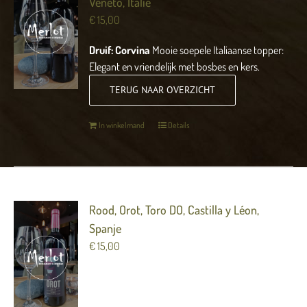
Veneto, Italië
€
15,00
Druif: Corvina
Mooie soepele Italiaanse topper:
Elegant en vriendelijk met bosbes en kers.
TERUG NAAR OVERZICHT
In winkelmand
Details
Rood, Orot, Toro DO, Castilla y Léon,
Spanje
€
15,00
Druif: Tinta de Toro Krachtige wijn met veel rijp
zwart fruit, specerijen, rijpe tannines en vanille.