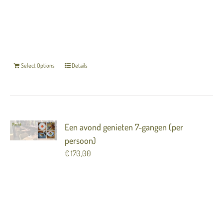
cadeaubon direct per mail toezenden, ook kunt u
hier uw eigen email invullen.
De gegevens die u
invult bij het afrekenen worden als de gever op
de bon weergegeven.
Select Options
Details
Een avond genieten 7-gangen (per
persoon)
€
170,00
Verras iemand met een avond genieten in Merlot
( 7 gangen) Het Merlot arrangement is een avond
genieten van al het moois wat wij u te bieden
hebben. Dit arrangement bestaat uit: