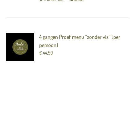
4 gangen Proef menu “zonder vis” (per
persoon)
€
44,50
Paté / witlof / uiencompote
---
Tomaat / avocado / meloen
---
Bavette / aardpeer / ingelegde ui / doperwt