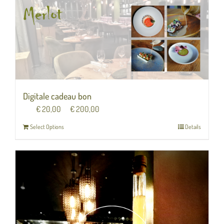
Digitale cadeau bon
Van
€
20,00
tot
€
200,00
Select Options
Details