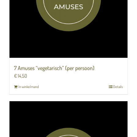
7 Amuses “vegetarisch” (per persoon)
€
14,50
In winkelmand
Details