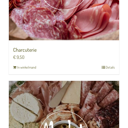
Charcuterie
€
9,50
In winkelmand
Details