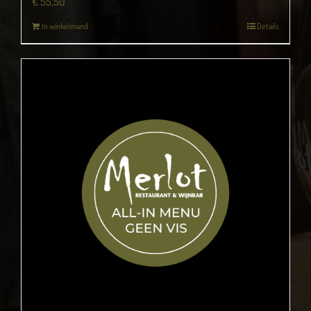
€
55,50
In winkelmand
Details