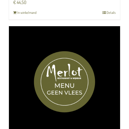
€
44,50
In winkelmand
Details