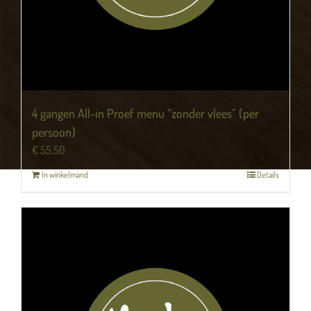
4 gangen All-in Proef menu “zonder vlees” (per
persoon)
€
55,50
In winkelmand
Details