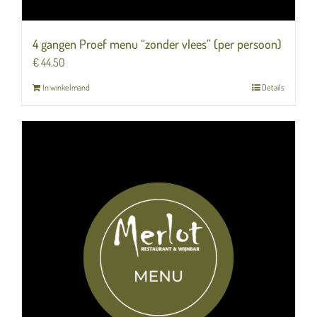
4 gangen Proef menu “zonder vlees” (per persoon)
€
44,50
In winkelmand
Details