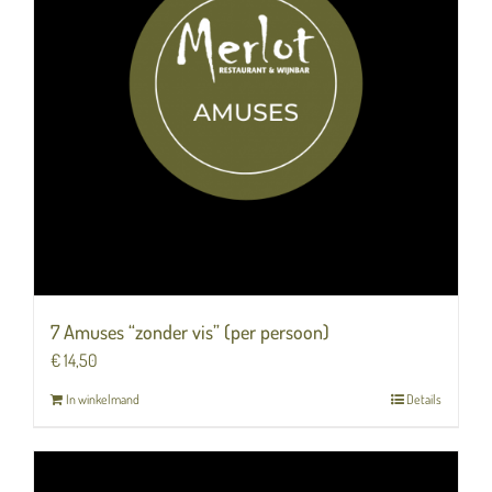
7 Amuses “zonder vis” (per persoon)
€
14,50
In winkelmand
Details