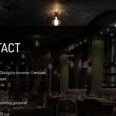
TACT
 (Navigatie invoeren: Eemlaan)
oort
 14
lot.nl
aterdag geopend:
00 uur