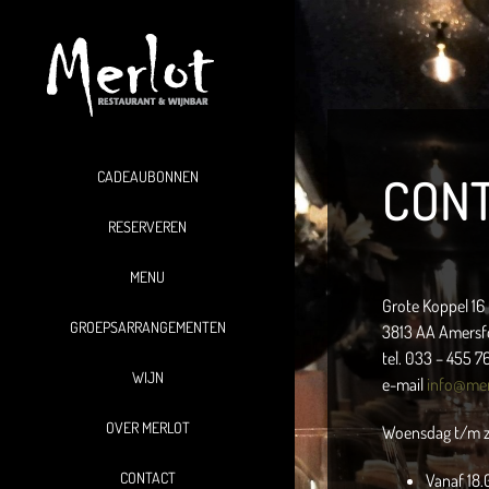
Ga
naar
inhoud
CADEAUBONNEN
CON
RESERVEREN
MENU
Grote Koppel 16
GROEPSARRANGEMENTEN
3813 AA Amersf
tel. 033 – 455 76
WIJN
e-mail
info@mer
OVER MERLOT
Woensdag t/m z
CONTACT
Vanaf 18.