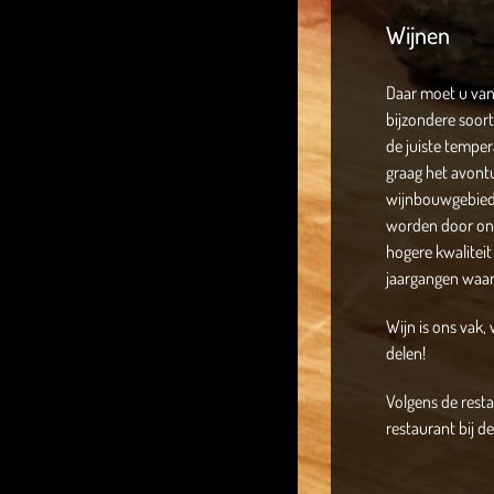
Wijnen
Daar moet u van 
bijzondere soort
de juiste temper
graag het avontu
wijnbouwgebiede
worden door ons
hogere kwaliteit
jaargangen waar
Wijn is ons vak, 
delen!
Volgens de resta
restaurant bij d