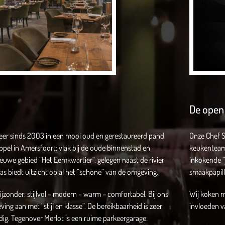
De open
weer sinds 2003 in een mooi oud en gerestaureerd pand
Onze Chef S
pel in Amersfoort: vlak bij de oude binnenstad en
keukenteam 
euwe gebied “Het Eemkwartier”, gelegen naast de rivier
inkokende “
as biedt uitzicht op al het “schone” van de omgeving.
smaakpapille
 bijzonder: stijlvol – modern – warm – comfortabel. Bij ons
Wij koken m
ving aan met “stijl en klasse”. De bereikbaarheid is zeer
invloeden 
ig. Tegenover Merlot is een ruime parkeergarage: