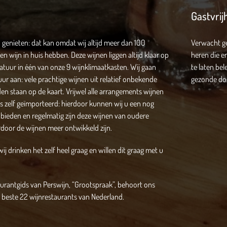
Gastvrij
genieten: dat kan omdat wij altijd meer dan 100
Verwacht ge
en wijn in huis hebben. Deze wijnen liggen altijd klaar op
heren die er
atuur in één van onze 9 wijnklimaatkasten. Wij gaan
te laten bel
ur aan: vele prachtige wijnen uit relatief onbekende
gezonde dosi
n staan op de kaart. Vrijwel alle arrangements wijnen
 zelf geïmporteerd: hierdoor kunnen wij u een nog
 bieden en regelmatig zijn deze wijnen van oudere
door de wijnen meer ontwikkeld zijn.
wij drinken het zelf heel graag en willen dit graag met u
urantgids van Perswijn, “Grootspraak”, behoort ons
e beste 22 wijnrestaurants van Nederland.