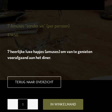
7 Amuses “zonder vis” (per persoon)
€
14,50
7 heerlijke luxe hapjes (amuses) om van te genieten
voorafgaand aan het diner.
TERUG NAAR OVERZICHT
IN WINKELMAND
7