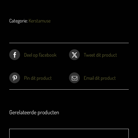
Amuses
"zonder
vis"
Categorie:
Kerstamuse
(per
persoon)
aantal
Deel op Facebook
Tweet dit product
Pin dit product
Email dit product
Gerelateerde producten