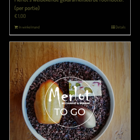
(per portie)
€
1,00
In winkelmand
Details