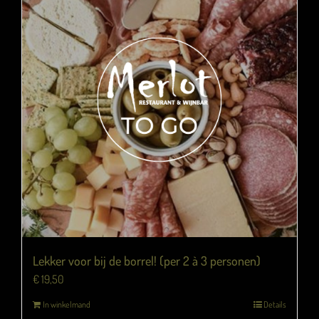
Lekker voor bij de borrel! (per 2 à 3 personen)
€
19,50
In winkelmand
Details