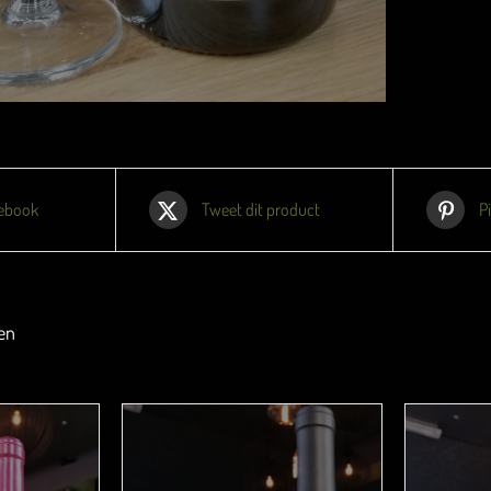
cebook
Tweet dit product
P
en