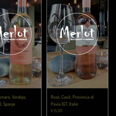
amaro, Verdejo,
Rosé, Cavit, Provincia di
, Spanje
Pavia IGT, Italië
€
15,00