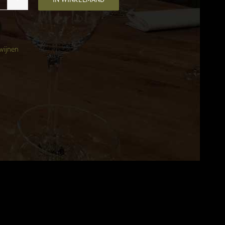
Mousserend,
Raventós
oig,
Cava
wijnen
rut,
Penedès,
Spanje
antal