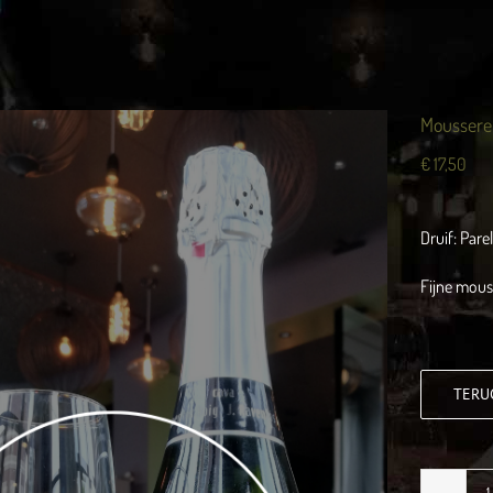
Mousseren
€
17,50
Druif: Pare
Fijne mous
TERU