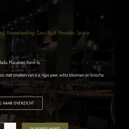
d, Raventós Roig, Cava Brut, Penedès, Spanje
llada, Macabeu, Xarel-lo
se, met smaken van o.a. rijpe peer, witte bloemen en brioche.
G NAAR OVERZICHT
IN WINKELMAND