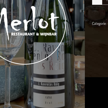
R
Categorie:
B
a