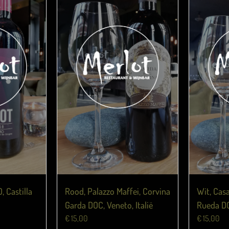
Wit, Cas
, Castilla
Rood, Palazzo Maffei, Corvina
Rueda DO
Garda DOC, Veneto, Italië
€
15,00
€
15,00