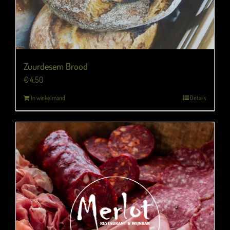
Zuurdesem Brood
€
4,50
In winkelmand
Details