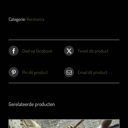
Homemade
Limoncello
"biologisch"
Categorie:
Kerstextra
(350ml)
aantal
Deel op Facebook
Tweet dit product
Pin dit product
Email dit product
Gerelateerde producten