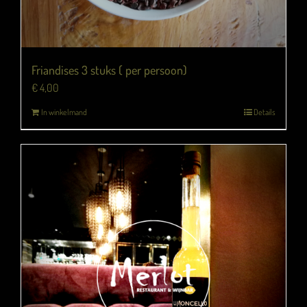
Friandises 3 stuks ( per persoon)
€
4,00
In winkelmand
Details