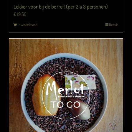
Lekker voor bij de borrel! (per 2 à 3 personen)
€
19,50
In winkelmand
Details