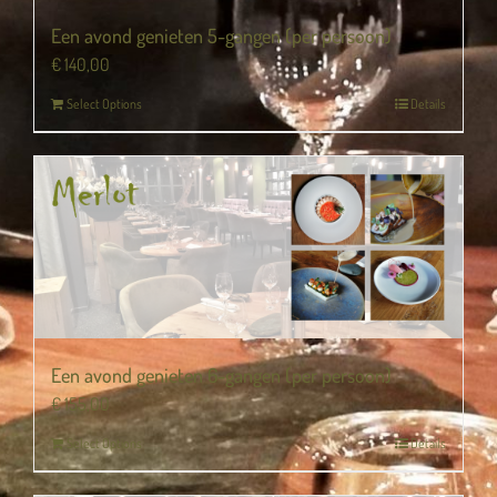
Een avond genieten 5-gangen (per persoon)
€
140,00
Select Options
Details
Een avond genieten 6-gangen (per persoon)
€
155,00
Select Options
Details