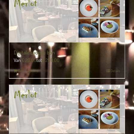
Digitale cadeau bon
Van
€
20,00
tot
€
200,00
Select Options
Details