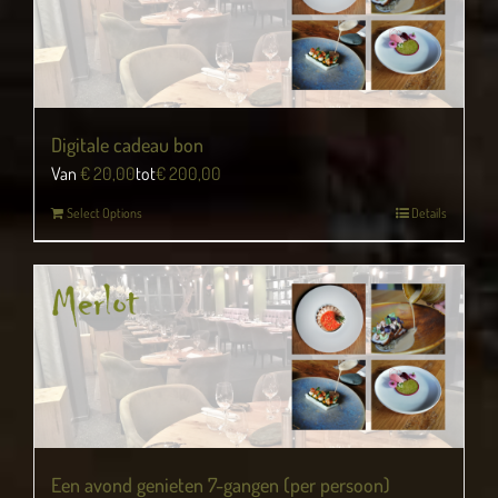
Digitale cadeau bon
Van
€
20,00
tot
€
200,00
Select Options
Details
Een avond genieten 7-gangen (per persoon)