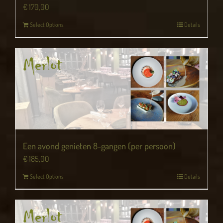
€
170,00
Select Options
Details
Een avond genieten 8-gangen (per persoon)
€
185,00
Select Options
Details