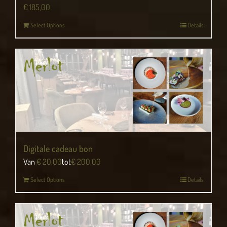
€
185,00
Select Options
Details
Digitale cadeau bon
Van
€
20,00
tot
€
200,00
Select Options
Details