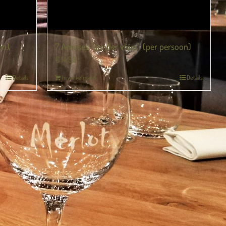
on)
7 Amuses “zonder vlees” (per persoon)
€
14,50
Details
In winkelmand
Details