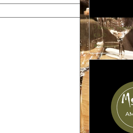
VACATURES
7 Amuses “vegetari
€
14,50
In winkelmand