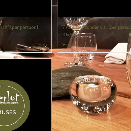
sch” (per persoon)
7 Amuses “zonder vis” (per perso
€
14,50
Details
In winkelmand