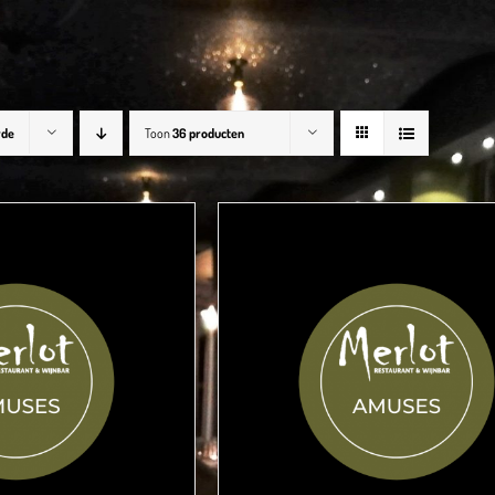
rde
Toon
36 producten