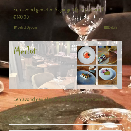
Een avond genieten 5-gangen (per persoon)
€
140,00
Select Options
Details
Een avond genieten 6-gangen (per persoon)
€
155,00
Select Options
Details