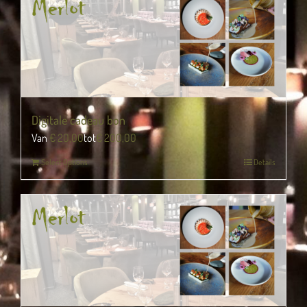
Digitale cadeau bon
Van
€
20,00
tot
€
200,00
Select Options
Details