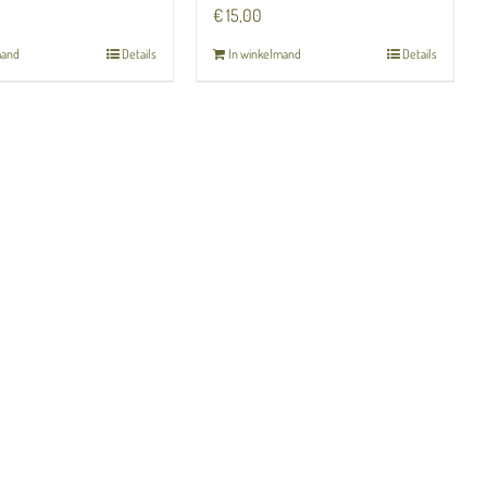
€
15,00
mand
Details
In winkelmand
Details