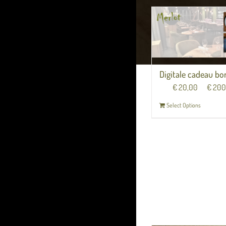
Digitale cadeau bo
Van
€
20,00
tot
€
200
Select Options