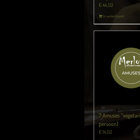
€
44,50
In winkelmand
7 Amuses “vegetari
persoon)
€
14,50