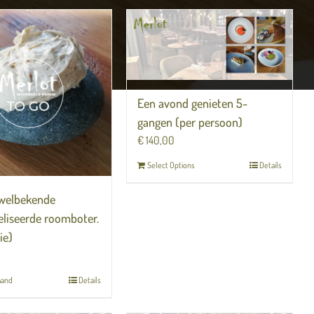
Een avond genieten 5-
gangen (per persoon)
€
140,00
Select Options
Details
 welbekende
liseerde roomboter.
ie)
mand
Details