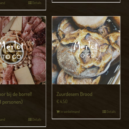
mand
Details
or bij de borrel!
Zuurdesem Brood
 3 personen)
€
4,50
In winkelmand
Details
mand
Details