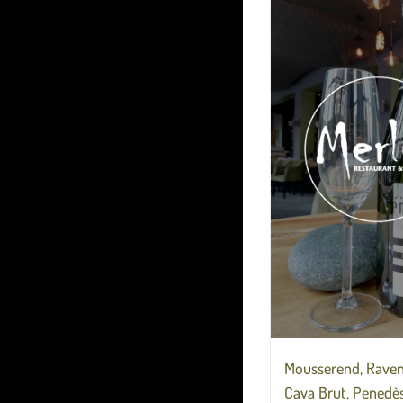
Mousserend, Raven
Cava Brut, Penedès