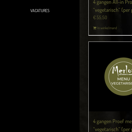
4 gangen All-in P
“vegetarisch” (per
VACATURES
€
55,50
In winkelmand
4 gangen Proef m
“vegetarisch” (per