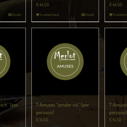
€
44,50
€
44,50
Details
In winkelmand
Details
In winkel
sch” (per
7 Amuses “zonder vis” (per
7 Amuses
persoon)
persoon)
€
14,50
€
14,50