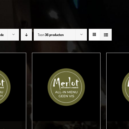
rde
Toon
36 producten