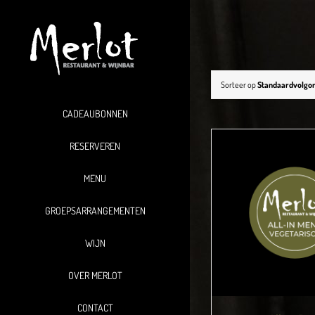
Ga
naar
inhoud
Sorteer op
Standaardvolgo
CADEAUBONNEN
RESERVEREN
MENU
GROEPSARRANGEMENTEN
WIJN
OVER MERLOT
CONTACT