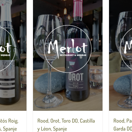
tós Roig,
Rood, Orot, Toro DO, Castilla
Rood, Pa
, Spanje
y Léon, Spanje
Garda DOC