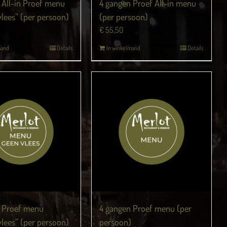
 All-in Proef menu
4 gangen Proef All-in menu
vlees” (per persoon)
(per persoon)
€
55,50
mand
Details
In winkelmand
Details
 Proef menu
4 gangen Proef menu (per
vlees” (per persoon)
persoon)