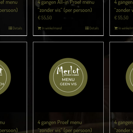
roef menu
4 gangen All-in Proef menu
4 gangen
 persoon)
“zonder vis” (per persoon)
“zonder 
€
55,50
€
55,50
Details
In winkelmand
Details
In winkel
enu
4 gangen Proef menu
4 gangen
 persoon)
“zonder vis” (per persoon)
“zonder 