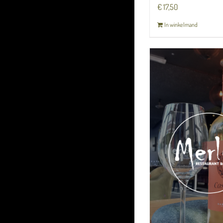
€
17,50
In winkelmand