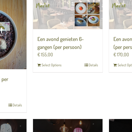
Een avond genieten 6-
Een avon
gangen (per persoon)
(per per
€
155,00
€
170,00
Select Options
Details
Select Opt
( per
Details