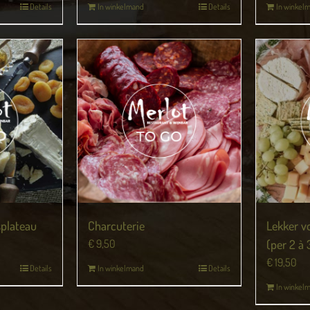
Details
In winkelmand
Details
In winkel
splateau
Charcuterie
Lekker vo
€
9,50
(per 2 à
€
19,50
Details
In winkelmand
Details
In winkel