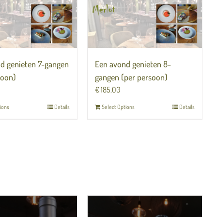
d genieten 7-gangen
Een avond genieten 8-
soon)
gangen (per persoon)
€
185,00
ions
Details
Select Options
Details