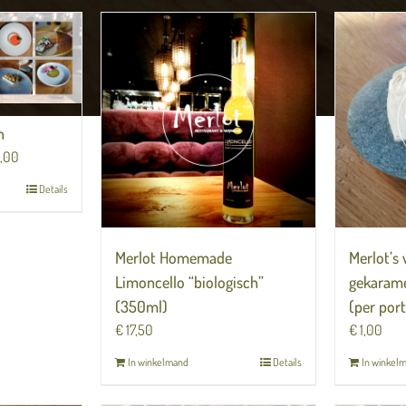
n
,00
Details
Merlot Homemade
Merlot’s
Limoncello “biologisch”
gekarame
(350ml)
(per port
€
17,50
€
1,00
In winkelmand
Details
In winkel