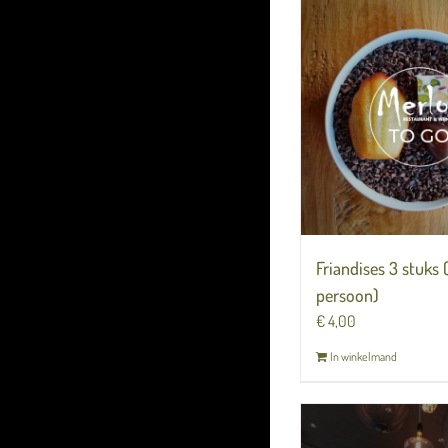
Friandises 3 stuks 
persoon)
€
4,00
In winkelmand