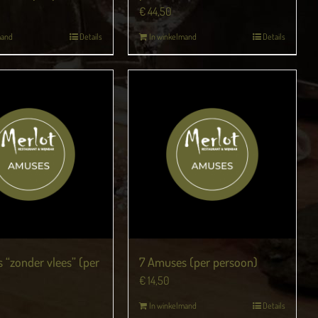
€
44,50
mand
Details
In winkelmand
Details
 “zonder vlees” (per
7 Amuses (per persoon)
€
14,50
In winkelmand
Details